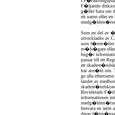
i F�rlikningspl
F�ljande diskuss
g�ller bara om di
ett namn eller en
medg�lden�rssk
Som en del av 
utvecklades av
som f�retr�der D
m�ls�gare eller
beg�r informat
passar till ett 
ett skadest�ndsk
har ans�kt om. 
ge alla efternamn 
landet av medbo
skadest�ndskrav 
Reviderade F�rl
informationen in
medg�lden�rssk
besvara en serie
deras f�rm�nsst