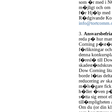
som �r med i NO
m�jligt och om 
f�r Hj�lp med S
R�dgivande Ko
info@tortcomm.
3.
Ansvarsbefri
reda p� hur man
Corning p�st�r at
f�rlikningar och 
denna konkurspla
f�resl� till Dow
skadest�ndskrav
Dow Corning lita
borde l�tas delt
reducering av s
m�ls�gare fick 
h�ller �ven p� 
s�tta sig emot el
till�mpligheten a
Om du (or din kl