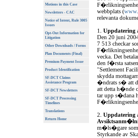
F�rlikningsenhe
Motions in this Case
webbplats (
www.
Newsletters - CAC
relevanta dokume
Notice of Intent, Rule 3005
Issues
1.
Uppdatering 
Opt-Out Information for
Den 20 juni 2004
Litigation
7 513 checkar so
Other Downloads / Forms
F�rlikningsenhet
Plan Documents (Final)
vecka. Det betal
Premium Payment Issue
den f�rsta satsen
"Settlement Faci
Product Identification
skydda mottagarn
SF-DCT Claims
�ndrats s� att d
Assistance Program
att detta h�nde
SF-DCT Newsletters
tar upp s�dana 
SF-DCT Processing
F�rlikningsenhet
Timelines
Translations
2.
Uppdatering 
Return Home
Avsiktsanm�ln
m�ls�gare som 
Styrkande av Sk