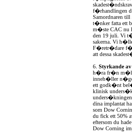
skadest�ndskrav 
f�rhandlingen d
Samordnaren till 
t�nker fatta et
m�ste CAC nu l�
den 19 juli. Vi
sakerna. Vi h�l
F�retr�dare f�r
att dessa skade
6.
Styrkande av 
h�ra fr�n m�ls�
inneh�ller n�go
ett godk�nt bel�
klinisk unders�k
unders�kningen m
dina implantat ha
som Dow Corning
du fick ett 50% 
eftersom du hade 
Dow Corning impl