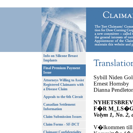
Info on Silicone Breast
Implants
Final Premium Payment
Issue
Sybill Niden Gol
Attorneys Willing to Assist
Ernest Hornsby
Registered Claimants with
Dianna Pendlet
a Disease Claim
Appeals to the 6th Circuit
NYHETSBREV
Canadian Settlement
F�R M_LS�
Information
Volym 1, No. 2, 
Claim Submission Issues
Claim Forms - SF-DCT
V�lkommen till 
Claimant Confidentiality