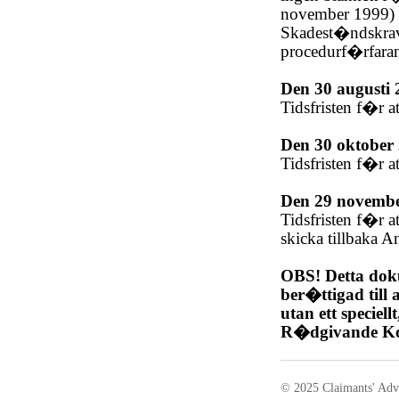
november 1999) 
Skadest�ndskrav 
procedurf�rfara
Den 30 augusti 
Tidsfristen f�r 
Den 30 oktober
Tidsfristen f�r a
Den 29 novembe
Tidsfristen f�r a
skicka tillbaka 
OBS! Detta doku
ber�ttigad till
utan ett speciel
R�dgivande K
© 2025 Claimants' Adv