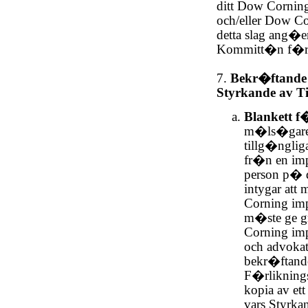
ditt Dow Corning
och/eller Dow Co
detta slag ang�
Kommitt�n f�
7.
Bekr�ftande 
Styrkande av Ti
Blankett f
m�ls�gare v
tillg�nglig
fr�n en imp
person p� d
intygar att
Corning imp
m�ste ge gr
Corning im
och advokate
bekr�ftand
F�rliknings
kopia av et
vars Styrka