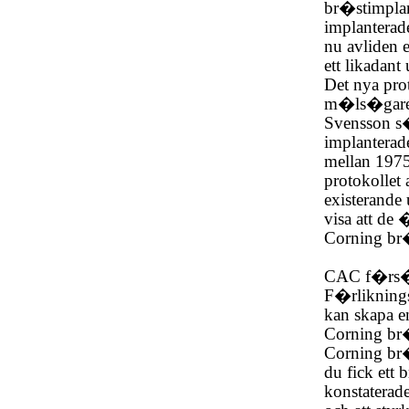
br�stimpla
implantera
nu avliden e
ett likadant
Det nya pro
m�ls�gare 
Svensson s
implanterad
mellan 1975
protokollet
existerande 
visa att de
Corning br�
CAC f�rs�k
F�rliknings
kan skapa e
Corning br
Corning br
du fick ett
konstaterade