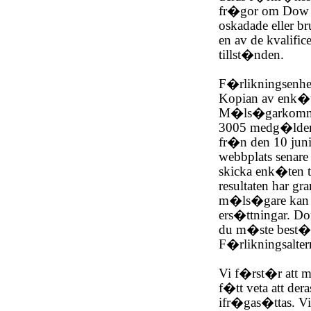
fr�gor om Dow Co
oskadade eller 
en av de kvalific
tillst�nden.
F�rlikningsenhe
Kopian av enk�t
M�ls�garkommit
3005 medg�lden
fr�n den 10 jun
webbplats senare 
skicka enk�ten 
resultaten har 
m�ls�gare kan v
ers�ttningar. D
du m�ste best�m
F�rlikningsalter
Vi f�rst�r att
f�tt veta att der
ifr�gas�ttas. Vi