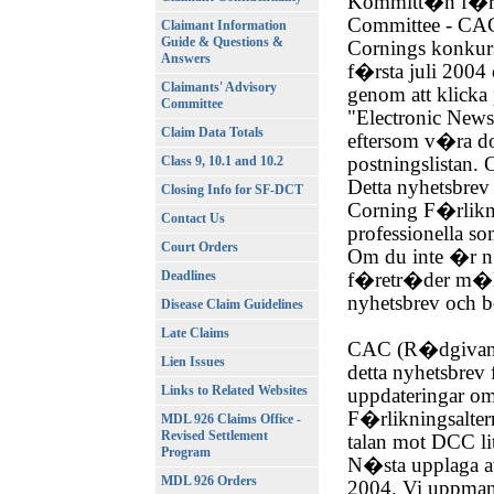
Kommitt�n f�r M
Committee - CA
Claimant Information
Guide & Questions &
Cornings konkurs
Answers
f�rsta juli 200
Claimants' Advisory
genom att klicka
Committee
"Electronic Newsl
Claim Data Totals
eftersom v�ra do
postningslistan.
Class 9, 10.1 and 10.2
Detta nyhetsbre
Closing Info for SF-DCT
Corning F�rlikni
Contact Us
professionella 
Court Orders
Om du inte �r 
Deadlines
f�retr�der m�ls�
nyhetsbrev och b
Disease Claim Guidelines
Late Claims
CAC (R�dgivan
Lien Issues
detta nyhetsbrev
Links to Related Websites
uppdateringar o
F�rlikningsaltern
MDL 926 Claims Office -
Revised Settlement
talan mot DCC lit
Program
N�sta upplaga av
MDL 926 Orders
2004. Vi uppmana