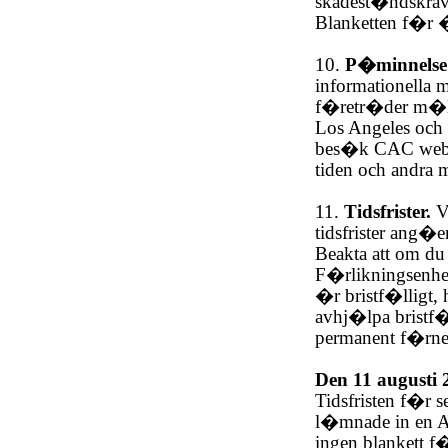
skadest�ndskrav
Blanketten f�r 
10.
P�minnelse
informationella
f�retr�der m�ls
Los Angeles och 
bes�k CAC webbp
tiden och andra 
11.
Tidsfrister.
Va
tidsfrister ang
Beakta att om du
F�rlikningsenhe
�r bristf�lligt,
avhj�lpa bristf�
permanent f�rne
Den 11 augusti 
Tidsfristen f�
l�mnade in en A
ingen blankett 