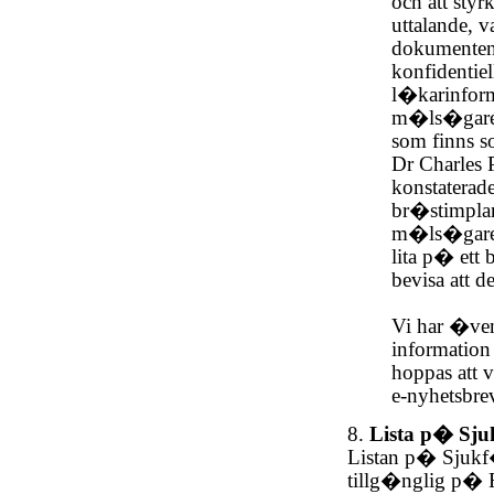
och att sty
uttalande, 
dokumenten 
konfidentie
l�karinform
m�ls�gare. 
som finns s
Dr Charles 
konstaterad
br�stimplan
m�ls�gare 
lita p� ett
bevisa att 
Vi har �ven
information
hoppas att 
e-nyhetsbre
8.
Lista p� Sju
Listan p� Sjukf
tillg�nglig p� 