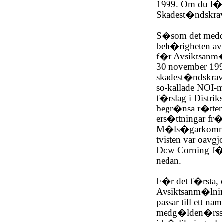
1999. Om du l�m
Skadest�ndskrav,
S�som det meddel
beh�righeten av
f�r Avsiktsanm�l
30 november 1999
skadest�ndskrav
so-kallade NOI-
f�rslag i Distrik
begr�nsa r�tten
ers�ttningar fr�
M�ls�garkommitt
tvisten var oavg
Dow Corning f�r
nedan.
F�r det f�rsta,
Avsiktsanm�lnin
passar till ett na
medg�lden�rsska