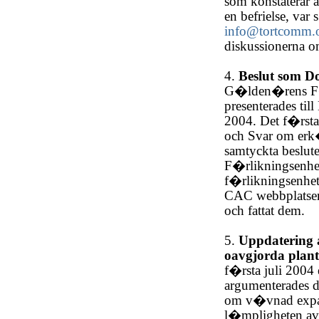
som konstaterar a
en befrielse, va
info@tortcomm.
diskussionerna 
4.
Beslut som D
G�lden�rens F�
presenterades t
2004. Det f�rsta
och Svar om erk
samtyckta beslut
F�rlikningsenhet
f�rlikningsenhet
CAC webbplatsen
och fattat dem.
5.
Uppdatering 
oavgjorda plant
f�rsta juli 2004
argumenterades 
om v�vnad expan
l�mpligheten av 