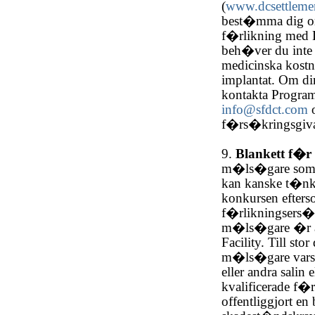
(
www.dcsettleme
best�mma dig om
f�rlikning med 
beh�ver du inte b
medicinska kostn
implantat. Om di
kontakta Progra
info@sfdct.com
o
f�rs�kringsgiva
9.
Blankett f�r
m�ls�gare som ha
kan kanske t�nk
konkursen efter
f�rlikningsers�t
m�ls�gare �r at
Facility. Till st
m�ls�gare vars 
eller andra salin
kvalificerade f�r
offentliggjort en