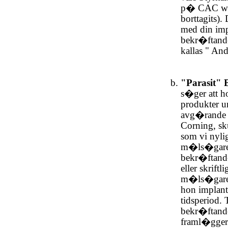
p� CAC web
borttagits).
med din imp
bekr�ftande
kallas " An
"Parasit" 
s�ger att 
produkter u
avg�rande a
Corning, sku
som vi nyl
m�ls�gare a
bekr�ftande
eller skrif
m�ls�gare 
hon implan
tidsperiod.
bekr�ftand
framl�gger