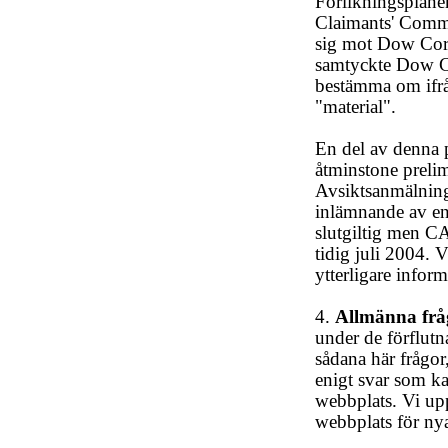
Förlikningsplane
Claimants' Commi
sig mot Dow Corni
samtyckte Dow Co
bestämma om ifrå
"material".
En del av denna p
åtminstone prelim
Avsiktsanmälning
inlämnande av en
slutgiltig men CAC
tidig juli 2004.
ytterligare inform
4.
Allmänna fråg
under de förflutn
sådana här frågor
enigt svar som k
webbplats. Vi up
webbplats för n