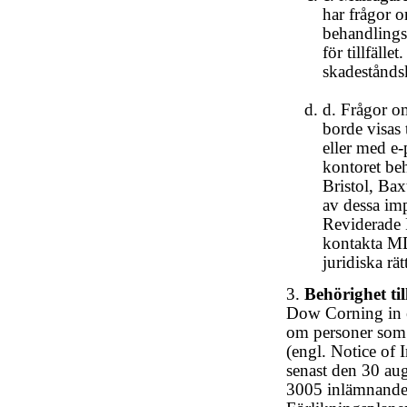
har frågor o
behandlings
för tillfäll
skadeståndsk
d. Frågor o
borde visas
eller med e-p
kontoret be
Bristol, Ba
av dessa imp
Reviderade 
kontakta MD
juridiska rät
3.
Behörighet ti
Dow Corning in e
om personer som 
(engl. Notice of 
senast den 30 aug
3005 inlämnande a