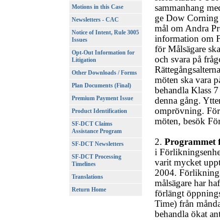
sammanhang med 
Motions in this Case
ge Dow Corning M
Newsletters - CAC
mål om Andra Pro
Notice of Intent, Rule 3005
information om F
Issues
för Målsägare ska
Opt-Out Information for
och svara på fråg
Litigation
Rättegångsaltern
Other Downloads / Forms
möten ska vara på
Plan Documents (Final)
behandla Klass 7 
Premium Payment Issue
denna gång. Ytte
omprövning. För a
Product Identification
möten, besök För
SF-DCT Claims
Assistance Program
2.
Programmet f
SF-DCT Newsletters
i Förlikningsenh
SF-DCT Processing
varit mycket upp
Timelines
2004. Förlikning
Translations
målsägare har haf
Return Home
förlängt öppnings
Time) från måndag
behandla ökat ant