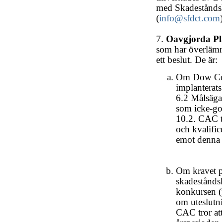
med Skadeståndsk
(
info@sfdct.com
7.
Oavgjorda Pl
som har överlämna
ett beslut. De är:
Om Dow Cor
implanterats
6.2 Målsäga
som icke-go
10.2. CAC t
och kvalific
emot denna 
Om kravet p
skadestånds
konkursen (f
om uteslutni
CAC tror att