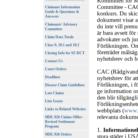
Kommittén för Må
Committee - CAC
Claimant Information
Guide & Questions &
konkurs. Du skic
Answers
dokument visar at
Claimants' Advisory
du inte vill pren
Committee
är bara avsett f
Claim Data Totals
advokater och jur
Förlikningen. Om
Class 9, 10.1 and 10.2
företräder målsägar
Closing Info for SF-DCT
nyhetsbrev och b
Contact Us
Court Orders
CAC (Rådgivande
Deadlines
nyhetsbrev för a
Förlikningen, i f
Disease Claim Guidelines
ge information om
Late Claims
den blir tillgäng
Lien Issues
Förlikningsenhet
Links to Related Websites
webbplats (
www.
relevanta dokume
MDL 926 Claims Office -
Revised Settlement
Program
1.
Informationel
MDL 926 Orders
stora städer i US