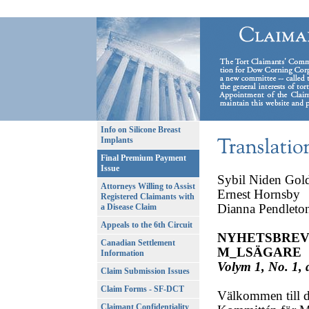
Info on Silicone Breast
Implants
Final Premium Payment
Issue
Sybil Niden Gold
Attorneys Willing to Assist
Ernest Hornsby
Registered Claimants with
Dianna Pendlet
a Disease Claim
Appeals to the 6th Circuit
NYHETSBREV
Canadian Settlement
M_LSÄGARE
Information
Volym 1, No. 1, 
Claim Submission Issues
Claim Forms - SF-DCT
Välkommen till d
Claimant Confidentiality