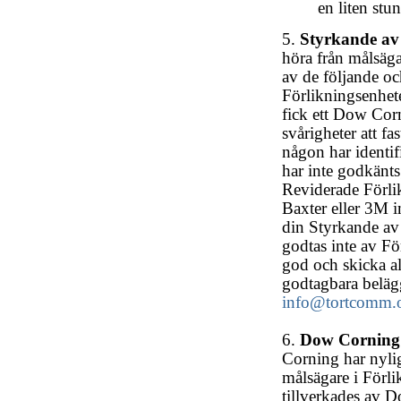
en liten stu
5.
Styrkande av 
höra från målsäga
av de följande oc
Förlikningsenhete
fick ett Dow Cor
svårigheter att fa
någon har identi
har inte godkänts;
Reviderade Förli
Baxter eller 3M 
din Styrkande av
godtas inte av F
god och skicka al
godtagbara beläg
info@tortcomm.
6.
Dow Corning 
Corning har nylig
målsägare i Förli
tillverkades av 