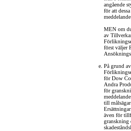
angående sty
för att dess
meddelande 
MEN om du i
av Tillverk
Förliknings
först väljer
Ansökningsb
På grund av
Förlikningse
för Dow Cor
Andra Produ
för granskni
meddelanden
till målsäga
Ersättningar
även för til
granskning 
skadeståndsk