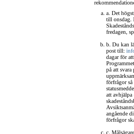
rekommendationer
a. Det högs
till onsdag
Skadeståndsk
fredagen, sp
b. Du kan l
post till:
in
dagar för at
Programmet 
på att svara
uppmärksamh
förfrågor så
statusmeddel
att avhjälpa
skadeståndsb
Avsiktsanmä
angående dit
förfrågor sk
c. Målsägare