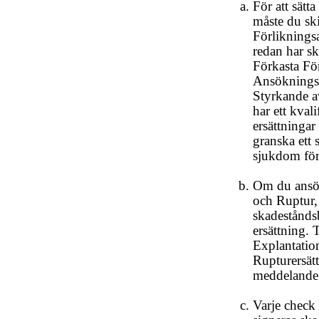
För att sätt
måste du sk
Förlikningsa
redan har sk
Förkasta För
Ansökningsb
Styrkande av
har ett kval
ersättningar
granska ett 
sjukdom förr
Om du ansök
och Ruptur, 
skadestånds
ersättning. 
Explantatio
Rupturersätt
meddelande 
Varje check