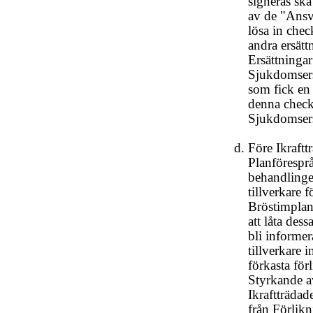
signeras ska
av de "Ansva
lösa in chec
andra ersät
Ersättningar
Sjukdomsers
som fick en 
denna check u
Sjukdomsers
Före Ikraft
Planföresprå
behandlinge
tillverkare
Bröstimplan
att låta des
bli informer
tillverkare i
förkasta för
Styrkande a
Ikraftträdad
från Förlik