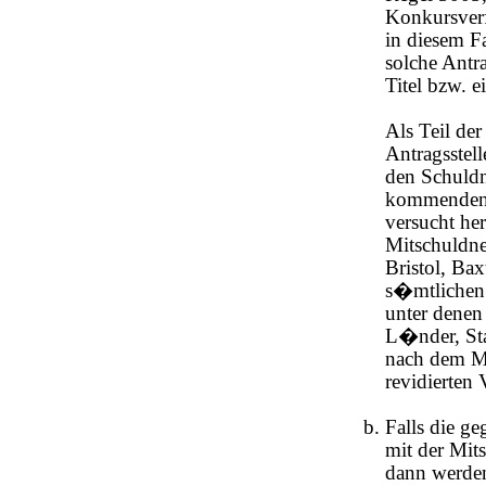
Konkursverf
in diesem Fa
solche Antr
Titel bzw. 
Als Teil der
Antragsstel
den Schuldn
kommenden 
versucht he
Mitschuldne
Bristol, Ba
s�mtlichen
unter denen
L�nder, Sta
nach dem M
revidierten 
Falls die g
mit der Mit
dann werden