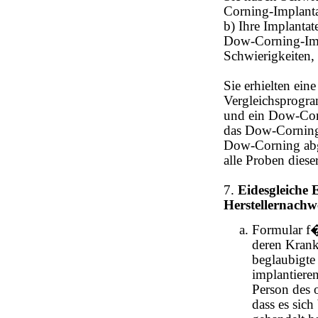
Corning-Implanta
b) Ihre Implantat
Dow-Corning-Impl
Schwierigkeiten,
Sie erhielten ei
Vergleichsprogra
und ein Dow-Cor
das Dow-Corning 
Dow-Corning abge
alle Proben dies
7.
Eidesgleiche
Herstellernachwe
Formular f�
deren Krank
beglaubigte
implantiere
Person des 
dass es sic