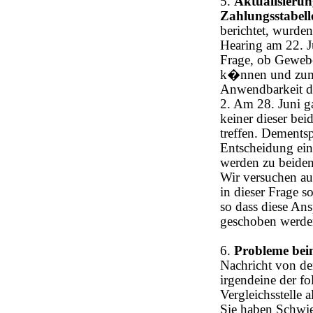
5.
Aktualisieru
Zahlungsstabell
berichtet, wurde
Hearing am 22. J
Frage, ob Gewebe
k�nnen und zum 
Anwendbarkeit de
2. Am 28. Juni ga
keiner dieser bei
treffen. Dement
Entscheidung ein
werden zu beiden
Wir versuchen au
in dieser Frage 
so dass diese An
geschoben werd
6.
Probleme beim
Nachricht von den
irgendeine der fo
Vergleichsstelle 
Sie haben Schwie