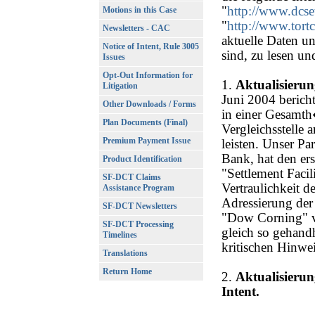
"
http://www.dcse
Motions in this Case
"
http://www.tor
Newsletters - CAC
aktuelle Daten u
Notice of Intent, Rule 3005
sind, zu lesen un
Issues
Opt-Out Information for
1.
Aktualisierun
Litigation
Juni 2004 bericht
Other Downloads / Forms
in einer Gesamt
Plan Documents (Final)
Vergleichsstelle 
Premium Payment Issue
leisten. Unser Pa
Bank, hat den er
Product Identification
"Settlement Faci
SF-DCT Claims
Vertraulichkeit 
Assistance Program
Adressierung de
SF-DCT Newsletters
"Dow Corning" ve
SF-DCT Processing
gleich so gehand
Timelines
kritischen Hinwe
Translations
Return Home
2.
Aktualisierun
Intent.