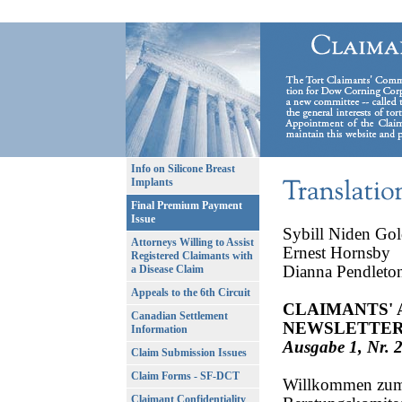
Info on Silicone Breast
Implants
Final Premium Payment
Issue
Sybill Niden Gol
Attorneys Willing to Assist
Ernest Hornsby
Registered Claimants with
Dianna Pendlet
a Disease Claim
Appeals to the 6th Circuit
CLAIMANTS' 
Canadian Settlement
NEWSLETTE
Information
Ausgabe 1, Nr. 2
Claim Submission Issues
Claim Forms - SF-DCT
Willkommen zum z
Claimant Confidentiality