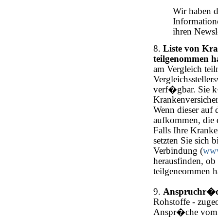
Wir haben di
Information
ihren Newsle
8.
Liste von Kra
teilgenommen h
am Vergleich teiln
Vergleichssteller
verf�gbar. Sie k
Krankenversicher
Wenn dieser auf d
aufkommen, die d
Falls Ihre Kranke
setzten Sie sich
Verbindung (
www
herausfinden, ob 
teilgeneommen h
9.
Anspruchr�c
Rohstoffe - zuge
Anspr�che vom K