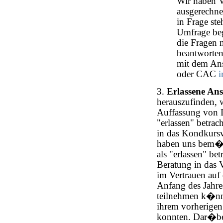
Wir haben V
ausgerechne
in Frage ste
Umfrage beg
die Fragen 
beantworten
mit dem An
oder CAC
3.
Erlassene An
herauszufinden, 
Auffassung von 
"erlassen" betra
in das Kondkurs
haben uns bem�h
als "erlassen" be
Beratung in das 
im Vertrauen auf
Anfang des Jahr
teilnehmen k�nne
ihrem vorherigen
konnten. Dar�be