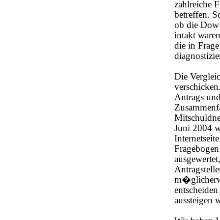
zahlreiche F
betreffen. 
ob die Dow-
intakt ware
die in Fra
diagnostizie
Die Verglei
verschicken
Antrags und
Zusammenfas
Mitschuldne
Juni 2004 w
Internetsei
Fragebogen 
ausgewertet,
Antragstell
m�glicherwe
entscheiden
aussteigen 