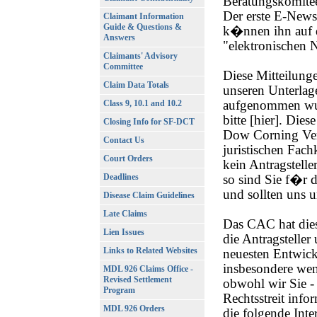
Beratungskomite
Der erste E-Newsl
Claimant Information
Guide & Questions &
k�nnen ihn auf 
Answers
"elektronischen N
Claimants' Advisory
Committee
Diese Mitteilung
Claim Data Totals
unseren Unterlag
aufgenommen wur
Class 9, 10.1 and 10.2
bitte [hier]. Die
Closing Info for SF-DCT
Dow Corning Ver
Contact Us
juristischen Fach
Court Orders
kein Antragsteller
Deadlines
so sind Sie f�r 
und sollten uns 
Disease Claim Guidelines
Late Claims
Das CAC hat dies
Lien Issues
die Antragstelle
Links to Related Websites
neuesten Entwick
insbesondere wen
MDL 926 Claims Office -
Revised Settlement
obwohl wir Sie -
Program
Rechtsstreit inf
MDL 926 Orders
die folgende Inter