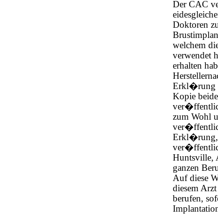
Der CAC ver
eidesgleich
Doktoren zu
Brustimplan
welchem die
verwendet ha
erhalten hab
Herstellerna
Erkl�rung a
Kopie beid
ver�ffentli
zum Wohl un
ver�ffentli
Erkl�rung, 
ver�ffentlic
Huntsville,
ganzen Beru
Auf diese W
diesem Arzt
berufen, so
Implantation