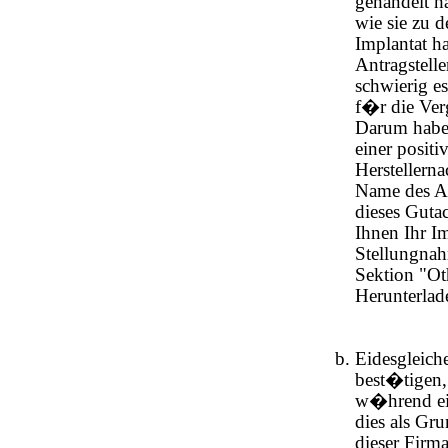
gehandelt h
wie sie zu 
Implantat h
Antragstell
schwierig es
f�r die Ver
Darum haben
einer posit
Herstellerna
Name des An
dieses Gutac
Ihnen Ihr Im
Stellungnah
Sektion "Ot
Herunterlad
Eidesgleich
best�tigen,
w�hrend ei
dies als Gr
dieser Firm