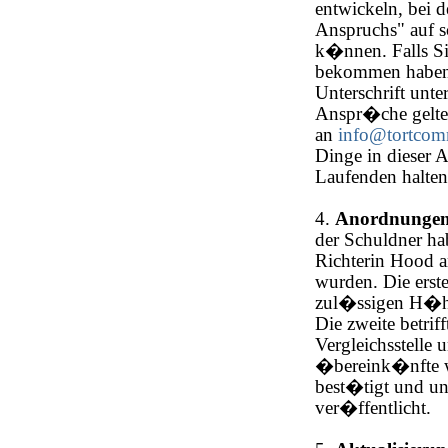
entwickeln, bei d
Anspruchs" auf s
k�nnen. Falls Si
bekommen haben, i
Unterschrift unt
Anspr�che gelte
an
info@tortcom
Dinge in dieser 
Laufenden halten
4.
Anordnungen 
der Schuldner ha
Richterin Hood 
wurden. Die erst
zul�ssigen H�h
Die zweite betrif
Vergleichsstelle 
�bereink�nfte w
best�tigt und un
ver�ffentlicht.