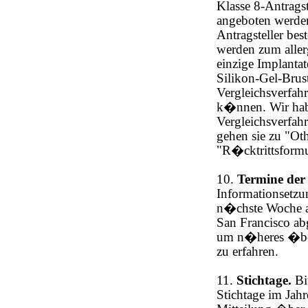
Klasse 8-Antrags
angeboten werden
Antragsteller bes
werden zum aller
einzige Implanta
Silikon-Gel-Brus
Vergleichsverfah
k�nnen. Wir hab
Vergleichsverfahr
gehen sie zu "Ot
"R�cktrittsformu
10.
Termine der
Informationsetz
n�chste Woche am
San Francisco abg
um n�heres �ber 
zu erfahren.
11.
Stichtage.
Bit
Stichtage im Jahr