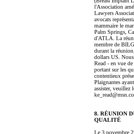
(Breast Implant 
l'Association amé
Lawyers Associati
avocats représent
mammaire le mard
Palm Springs, Cal
d'ATLA. La réuni
membre de BILG 
durant la réunion
dollars US. Nous 
Read - en vue de
portant sur les q
contentieux prése
Plaignantes ayant
assister, veuillez
ke_read@msn.com
8. RÉUNION 
QUALITÉ
Le 3 novembre 20