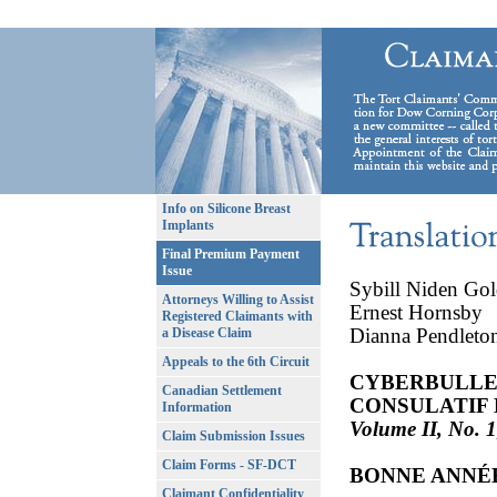
Info on Silicone Breast
Implants
Final Premium Payment
Issue
Sybill Niden Gol
Attorneys Willing to Assist
Ernest Hornsby
Registered Claimants with
Dianna Pendlet
a Disease Claim
Appeals to the 6th Circuit
CYBERBULLET
Canadian Settlement
CONSULATIF 
Information
Volume II, No. 1
Claim Submission Issues
Claim Forms - SF-DCT
BONNE ANNÉE
Claimant Confidentiality