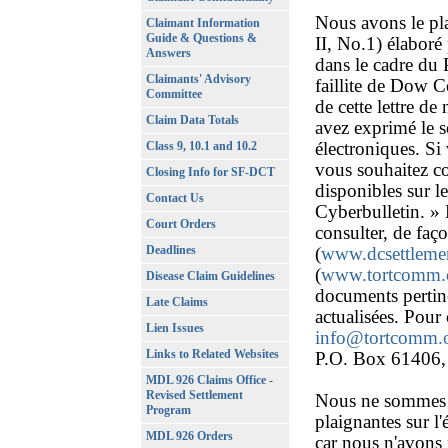
Nous avons le pla
Claimant Information
Guide & Questions &
II, No.1) élaboré
Answers
dans le cadre du 
Claimants' Advisory
faillite de Dow 
Committee
de cette lettre de
Claim Data Totals
avez exprimé le so
électroniques. S
Class 9, 10.1 and 10.2
vous souhaitez co
Closing Info for SF-DCT
disponibles sur l
Contact Us
Cyberbulletin. »
Court Orders
consulter, de faço
Deadlines
(
www.dcsettleme
(
www.tortcomm.
Disease Claim Guidelines
documents pertine
Late Claims
actualisées. Pour
Lien Issues
info@tortcomm.
Links to Related Websites
P.O. Box 61406,
MDL 926 Claims Office -
Revised Settlement
Nous ne sommes p
Program
plaignantes sur l'
MDL 926 Orders
car nous n'avons 