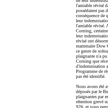
de leur indemnis
l'amiable révisé d
possédaient pas
conséquence de qu
leur indemnisati
l'amiable révisé. 
Corning, certaines
leur indemnisati
révisé ont désorm
mammaire Dow Cor
ce genre de scéna
plaignante n'a pu
Corning que réce
d'indemnisation a
Programme de règl
pas été identifié.
Nous avons été av
déposés par le B
plaignantes par e
rétention grevé s
926, et vous pens