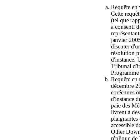
Requête en v
Cette requêt
(tel que rap
a consenti d
représentan
janvier 2005
discuter d'u
résolution p
d'instance. 
Tribunal d'
Programme d
Requête en 
décembre 20
coréennes o
d'instance d
paie des Mé
livrent à de
plaignantes 
accessible d
Other Downl
réplique d