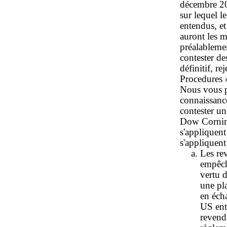
décembre 200
sur lequel l
entendus, et
auront les m
préalableme
contester de
définitif, r
Procedures »
Nous vous p
connaissance
contester un
Dow Corning
s'appliquent
s'appliquent
Les rev
empêch
vertu 
une pl
en éch
US ent
revendi