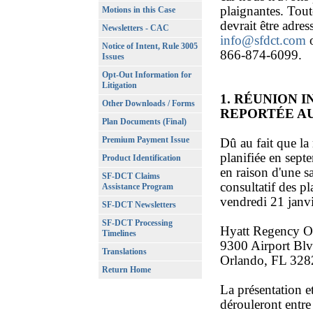
plaignantes. Tout
Motions in this Case
devrait être adres
Newsletters - CAC
info@sfdct.com
o
Notice of Intent, Rule 3005
866-874-6099.
Issues
Opt-Out Information for
Litigation
1. RÉUNION 
Other Downloads / Forms
REPORTÉE AU 
Plan Documents (Final)
Premium Payment Issue
Dû au fait que la
planifiée en sept
Product Identification
en raison d'une 
SF-DCT Claims
consultatif des pl
Assistance Program
vendredi 21 janvie
SF-DCT Newsletters
SF-DCT Processing
Hyatt Regency Or
Timelines
9300 Airport Blv
Translations
Orlando, FL 328
Return Home
La présentation e
dérouleront entre