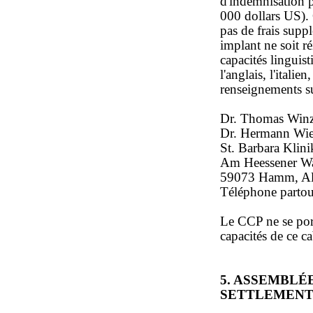
d'indemnisation p
000 dollars US). 
pas de frais supp
implant ne soit r
capacités linguist
l'anglais, l'italie
renseignements su
Dr. Thomas Win
Dr. Hermann Wie
St. Barbara Kli
Am Heessener W
59073 Hamm, Al
Téléphone parto
Le CCP ne se por
capacités de ce c
5. ASSEMBLÉ
SETTLEMENT 