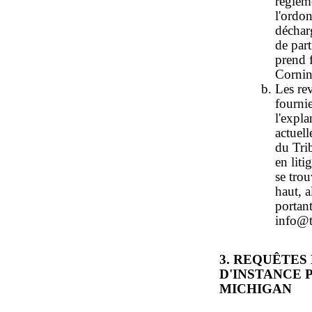
règleme
l'ordon
décharg
de part
prend 
Corning
Les rev
fourni
l'expl
actuel
du Tri
en liti
se trou
haut, 
portant
info@t
3. REQUÊTES
D'INSTANCE 
MICHIGAN