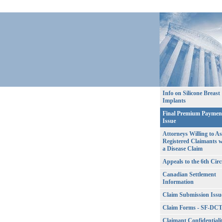
Info on Silicone Breast
Implants
Final Premium Paymen
Issue
Attorneys Willing to As
Registered Claimants w
a Disease Claim
Appeals to the 6th Circ
Canadian Settlement
Information
Claim Submission Issu
Claim Forms - SF-DC
Claimant Confidentiali