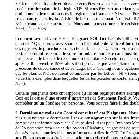
Settlement Facility a déterminé que vous êtes en « concordance » avec
codébiteur découlant de la Règle 3005. Si vous êtes en concordance, v
droit à une indemnisation dans le règlement à l’amiable. Si vous n’ête
concordance, attendez la décision de la Cour concernant l’admissibilit
NOI n’étant pas en concordance. Nous anticipons qu’une telle décision 
2004, début 2005.
Comment savoir si vous êtes un Plaignant NOI dont l’admissibilité est
question ? Quand vous avez soumis un formulaire de Notice d’intentio
des registres de procédures contracté par la Cour - Daticon - vous a e
postale accusant réception de votre formulaire. Sur cette carte postale,
fait mention de la date de réception du formulaire. Si celui-ci a été re
après le 30 novembre 1999, alors il est probable que votre plainte soit 
processus de concordance et de sondage. Dow Corning nous a égalemen
que les plaintes NOI devraient commencer par les lettres « NI » (bien
vu certains exemples dans lesquelles les cartes postales ne contenaient p
NI »).
Certains plaignants nous ont rapporté qu’ils ont reçus plusieurs exemp
Ceci est la cause d’une erreur d’imprimerie de Settlement Facility. Vo
compléter qu’un Sondage par personne. Vous pouvez faire fi des doubl
2.
Dernières nouvelles du Comité consultatif des Plaignants.
Nous 
plusieurs nouveaux documents, liens et renseignements sur le site Inte
compris des informations sur le Groupe des Litiges pour Implants M
de l’Association Américaine des Avocats Plaidants, les groupes de souti
de présentations sur les réunions informationnelles du CCP. Le Progr
aux Plaignants nous a également traduit nos cyberbulletins en français