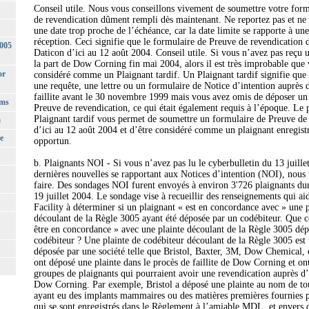
Conseil utile. Nous vous conseillons vivement de soumettre votre for
de revendication dûment rempli dès maintenant. Ne reportez pas et ne
une date trop proche de l’échéance, car la date limite se rapporte à un
réception. Ceci signifie que le formulaire de Preuve de revendication d
3005
Daticon d’ici au 12 août 2004. Conseil utile. Si vous n’avez pas reçu u
la part de Dow Corning fin mai 2004, alors il est très improbable que
or
considéré comme un Plaignant tardif. Un Plaignant tardif signifie que
une requête, une lettre ou un formulaire de Notice d’intention auprès 
faillite avant le 30 novembre 1999 mais vous avez omis de déposer un
rms
Preuve de revendication, ce qui était également requis à l’époque. Le 
Plaignant tardif vous permet de soumettre un formulaire de Preuve de
)
d’ici au 12 août 2004 et d’être considéré comme un plaignant enregist
e
opportun.
b. Plaignants NOI - Si vous n’avez pas lu le cyberbulletin du 13 juille
dernières nouvelles se rapportant aux Notices d’intention (NOI), nous 
faire. Des sondages NOI furent envoyés à environ 3'726 plaignants du
19 juillet 2004. Le sondage vise à recueillir des renseignements qui ai
Facility à déterminer si un plaignant « est en concordance avec » une p
découlant de la Règle 3005 ayant été déposée par un codébiteur. Que cel
être en concordance » avec une plainte découlant de la Règle 3005 dé
codébiteur ? Une plainte de codébiteur découlant de la Règle 3005 est 
déposée par une société telle que Bristol, Baxter, 3M, Dow Chemical, e
ont déposé une plainte dans le procès de faillite de Dow Corning et on
groupes de plaignants qui pourraient avoir une revendication auprès d
Dow Corning. Par exemple, Bristol a déposé une plainte au nom de tou
ayant eu des implants mammaires ou des matières premières fournies
qui se sont enregistrés dans le Règlement à l’amiable MDL, et envers q