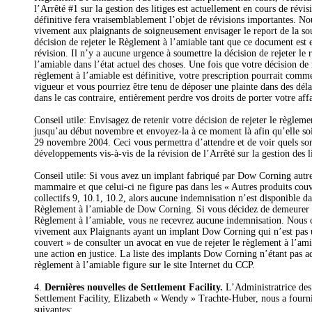
l’Arrêté #1 sur la gestion des litiges est actuellement en cours de révis
définitive fera vraisemblablement l’objet de révisions importantes. No
vivement aux plaignants de soigneusement envisager le report de la so
décision de rejeter le Règlement à l’amiable tant que ce document est 
révision. Il n’y a aucune urgence à soumettre la décision de rejeter le
l’amiable dans l’état actuel des choses. Une fois que votre décision de r
règlement à l’amiable est définitive, votre prescription pourrait comm
vigueur et vous pourriez être tenu de déposer une plainte dans des délai
dans le cas contraire, entièrement perdre vos droits de porter votre affa
Conseil utile: Envisagez de retenir votre décision de rejeter le règleme
jusqu’au début novembre et envoyez-la à ce moment là afin qu’elle soi
29 novembre 2004. Ceci vous permettra d’attendre et de voir quels son
développements vis-à-vis de la révision de l’Arrêté sur la gestion des li
Conseil utile: Si vous avez un implant fabriqué par Dow Corning autr
mammaire et que celui-ci ne figure pas dans les « Autres produits couv
collectifs 9, 10.1, 10.2, alors aucune indemnisation n’est disponible da
Règlement à l’amiable de Dow Corning. Si vous décidez de demeurer 
Règlement à l’amiable, vous ne recevrez aucune indemnisation. Nous 
vivement aux Plaignants ayant un implant Dow Corning qui n’est pas 
couvert » de consulter un avocat en vue de rejeter le règlement à l’ami
une action en justice. La liste des implants Dow Corning n’étant pas a
règlement à l’amiable figure sur le site Internet du CCP.
4.
Dernières nouvelles de Settlement Facility.
L’Administratrice des 
Settlement Facility, Elizabeth « Wendy » Trachte-Huber, nous a fourni
suivantes: