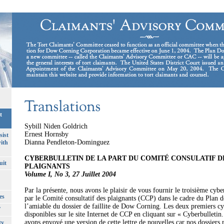
t
Sybill Niden Goldrich
Ernest Hornsby
sist
Dianna Pendleton-Dominguez
ith
CYBERBULLETIN DE LA PART DU COMITÉ CONSULATIF D
uit
PLAIGNANTS
Volume I, No 3, 27 Juillet 2004
Par la présente, nous avons le plaisir de vous fournir le troisième cybe
es
par le Comité consultatif des plaignants (CCP) dans le cadre du Plan 
l’amiable du dossier de faillite de Dow Corning. Les deux premiers cy
T
disponibles sur le site Internet de CCP en cliquant sur « Cyberbulletin
avons envoyé une version de cette lettre de nouvelles car nos dossiers 
ty