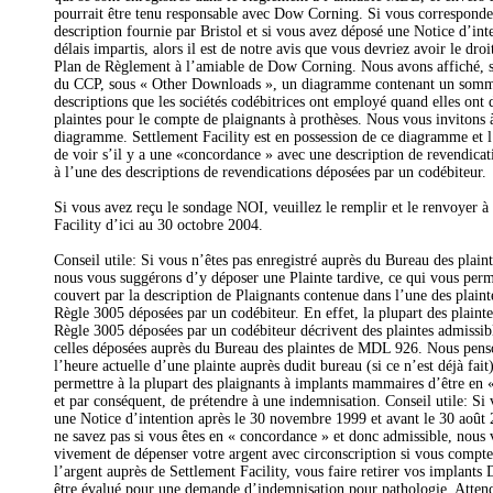
pourrait être tenu responsable avec Dow Corning. Si vous correspondez
description fournie par Bristol et si vous avez déposé une Notice d’int
délais impartis, alors il est de notre avis que vous devriez avoir le droi
Plan de Règlement à l’amiable de Dow Corning. Nous avons affiché, sur
du CCP, sous « Other Downloads », un diagramme contenant un somma
descriptions que les sociétés codébitrices ont employé quand elles ont 
plaintes pour le compte de plaignants à prothèses. Nous vous invitons à
diagramme. Settlement Facility est en possession de ce diagramme et l’
de voir s’il y a une «concordance » avec une description de revendica
à l’une des descriptions de revendications déposées par un codébiteur.
Si vous avez reçu le sondage NOI, veuillez le remplir et le renvoyer à
Facility d’ici au 30 octobre 2004.
Conseil utile: Si vous n’êtes pas enregistré auprès du Bureau des plai
nous vous suggérons d’y déposer une Plainte tardive, ce qui vous perme
couvert par la description de Plaignants contenue dans l’une des plaint
Règle 3005 déposées par un codébiteur. En effet, la plupart des plainte
Règle 3005 déposées par un codébiteur décrivent des plaintes admissibl
celles déposées auprès du Bureau des plaintes de MDL 926. Nous pens
l’heure actuelle d’une plainte auprès dudit bureau (si ce n’est déjà fait
permettre à la plupart des plaignants à implants mammaires d’être en 
et par conséquent, de prétendre à une indemnisation. Conseil utile: Si
une Notice d’intention après le 30 novembre 1999 et avant le 30 août 
ne savez pas si vous êtes en « concordance » et donc admissible, nous 
vivement de dépenser votre argent avec circonscription si vous compte
l’argent auprès de Settlement Facility, vous faire retirer vos implant
être évalué pour une demande d’indemnisation pour pathologie. Attend