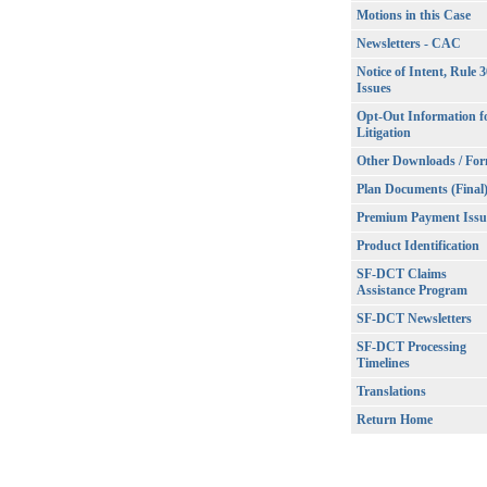
Motions in this Case
Newsletters - CAC
Notice of Intent, Rule 
Issues
Opt-Out Information f
Litigation
Other Downloads / Fo
Plan Documents (Final
Premium Payment Issu
Product Identification
SF-DCT Claims
Assistance Program
SF-DCT Newsletters
SF-DCT Processing
Timelines
Translations
Return Home