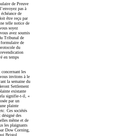
mulaire de Preuve
 l’envoyez pas à
e échéance de
oit être reçu par
ne telle notice de
 vous soyez
 vous avez soumis
du Tribunal de
 formulaire de
protocole du
 revendication
ré en temps
t concernant les
vous invitons à le
rant la semaine du
deront Settlement
lainte existante
a signifie-t-il, «
posée par un
une plainte
tc. Ces sociétés
t désigné des
’elles même et de
s les plaignants
 par Dow Corning,
ui Bristol