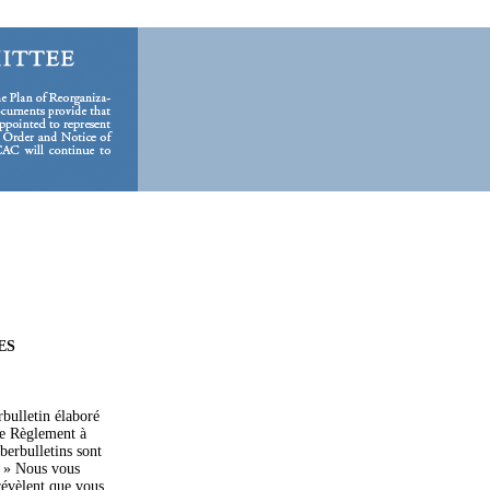
ES
rbulletin élaboré
de Règlement à
berbulletins sont
. » Nous vous
révèlent que vous