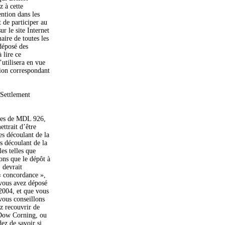
 à cette
ention dans les
t de participer au
 le site Internet
ire de toutes les
déposé des
 lire ce
utilisera en vue
tion correspondant
 Settlement
ntes de MDL 926,
ttrait d’être
es découlant de la
s découlant de la
es telles que
ons que le dépôt à
) devrait
« concordance »,
 vous avez déposé
2004, et que vous
vous conseillons
z recouvrir de
s Dow Corning, ou
ez de savoir si