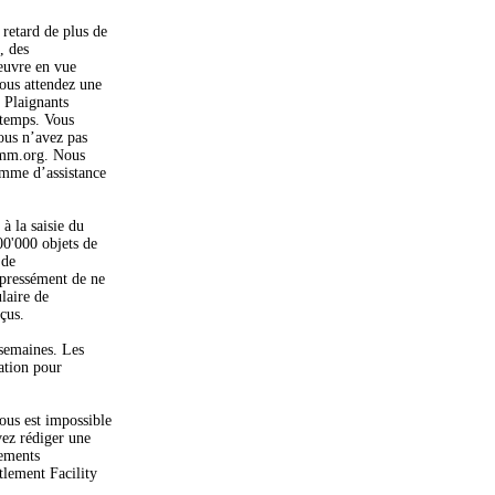
retard de plus de
, des
 œuvre en vue
vous attendez une
 Plaignants
gtemps. Vous
vous n’avez pas
comm.org. Nous
amme d’assistance
à la saisie du
00'000 objets de
 de
xpressément de ne
laire de
çus.
 semaines. Les
ation pour
ous est impossible
vez rédiger une
nements
tlement Facility