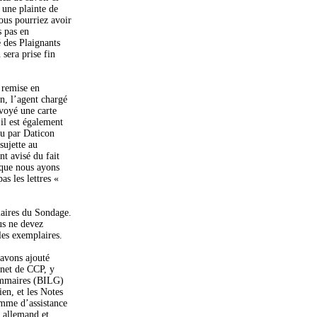
 une plainte de
ous pourriez avoir
s pas en
é des Plaignants
sera prise fin
 remise en
n, l’agent chargé
nvoyé une carte
 il est également
çu par Daticon
sujette au
t avisé du fait
 que nous ayons
as les lettres «
laires du Sondage.
us ne devez
es exemplaires.
avons ajouté
rnet de CCP, y
ammaires (BILG)
en, et les Notes
amme d’assistance
, allemand et