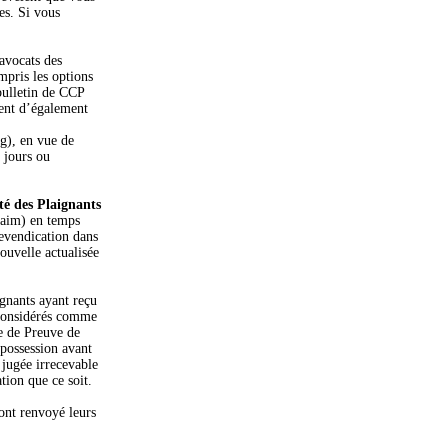
es. Si vous
avocats des
mpris les options
bulletin de CCP
ment d’également
g), en vue de
à jours ou
ité des Plaignants
laim) en temps
evendication dans
ouvelle actualisée
ignants ayant reçu
 considérés comme
re de Preuve de
 possession avant
 jugée irrecevable
ion que ce soit.
ont renvoyé leurs