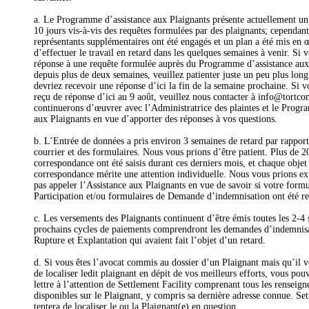
a. Le Programme d’assistance aux Plaignants présente actuellement un 
10 jours vis-à-vis des requêtes formulées par des plaignants; cependant
représentants supplémentaires ont été engagés et un plan a été mis en
d’effectuer le travail en retard dans les quelques semaines à venir. Si 
réponse à une requête formulée auprès du Programme d’assistance aux
depuis plus de deux semaines, veuillez patienter juste un peu plus lon
devriez recevoir une réponse d’ici la fin de la semaine prochaine. Si 
reçu de réponse d’ici au 9 août, veuillez nous contacter à info@tort
continuerons d’œuvrer avec l’Administratrice des plaintes et le Progr
aux Plaignants en vue d’apporter des réponses à vos questions.
b. L’Entrée de données a pris environ 3 semaines de retard par rapport 
courrier et des formulaires. Nous vous prions d’être patient. Plus de 2
correspondance ont été saisis durant ces derniers mois, et chaque objet
correspondance mérite une attention individuelle. Nous vous prions e
pas appeler l’Assistance aux Plaignants en vue de savoir si votre formu
Participation et/ou formulaires de Demande d’indemnisation ont été re
c. Les versements des Plaignants continuent d’être émis toutes les 2-4
prochains cycles de paiements comprendront les demandes d’indemnis
Rupture et Explantation qui avaient fait l’objet d’un retard.
d. Si vous êtes l’avocat commis au dossier d’un Plaignant mais qu’il v
de localiser ledit plaignant en dépit de vos meilleurs efforts, vous pou
lettre à l’attention de Settlement Facility comprenant tous les renseig
disponibles sur le Plaignant, y compris sa dernière adresse connue. Set
tentera de localiser le ou la Plaignant(e) en question.