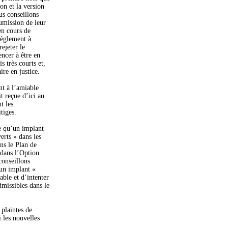
ion et la version
us conseillons
umission de leur
en cours de
 règlement à
ejeter le
encer à être en
s très courts et,
ire en justice.
nt à l’amiable
t reçue d’ici au
t les
tiges.
e qu’un implant
erts » dans les
ns le Plan de
dans l’Option
conseillons
un implant «
able et d’intenter
dmissibles dans le
plaintes de
 les nouvelles