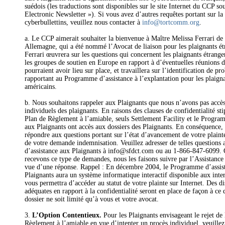
suédois (les traductions sont disponibles sur le site Internet du CCP so
Electronic Newsletter »). Si vous avez d’autres requêtes portant sur la
cyberbullettins, veuillez nous contacter à
info@tortcomm.org
.
a. Le CCP aimerait souhaiter la bienvenue à Maître Melissa Ferrari de
Allemagne, qui a été nommé l’Avocat de liaison pour les plaignants é
Ferrari œuvrera sur les questions qui concernent les plaignants étrang
les groupes de soutien en Europe en rapport à d’éventuelles réunions d
pourraient avoir lieu sur place, et travaillera sur l’identification de pr
rapportant au Programme d’assistance à l’explantation pour les plaign
américains.
b. Nous souhaitons rappeler aux Plaignants que nous n’avons pas accès
individuels des plaignants. En raisons des clauses de confidentialité sti
Plan de Règlement à l’amiable, seuls Settlement Facility et le Progra
aux Plaignants ont accès aux dossiers des Plaignants. En conséquence
répondre aux questions portant sur l’état d’avancement de votre plaint
de votre demande indemnisation. Veuillez adresser de telles question
d’assistance aux Plaignants à info@sfdct.com ou au 1-866-847-6099.
recevons ce type de demandes, nous les faisons suivre par l’Assistance
vue d’une réponse. Rappel : En décembre 2004, le Programme d’assis
Plaignants aura un système informatique interactif disponible aux inter
vous permettra d’accéder au statut de votre plainte sur Internet. Des di
adéquates en rapport à la confidentialité seront en place de façon à ce 
dossier ne soit limité qu’à vous et votre avocat.
3.
L’Option Contentieux.
Pour les Plaignants envisageant le rejet de 
Règlement à l’amiable en vue d’intenter un procès individuel, veuille