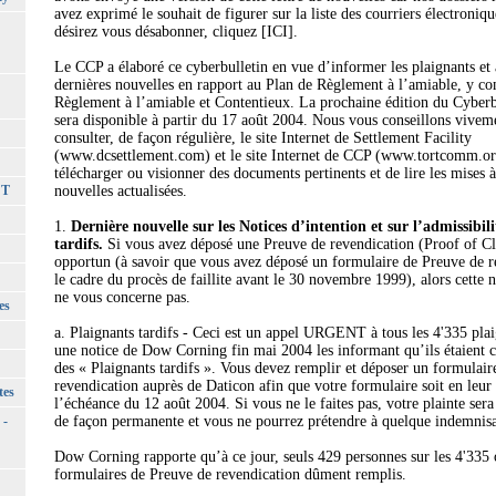
avez exprimé le souhait de figurer sur la liste des courriers électroniqu
désirez vous désabonner, cliquez [ICI].
Le CCP a élaboré ce cyberbulletin en vue d’informer les plaignants et 
dernières nouvelles en rapport au Plan de Règlement à l’amiable, y co
Règlement à l’amiable et Contentieux. La prochaine édition du Cyber
sera disponible à partir du 17 août 2004. Nous vous conseillons vive
consulter, de façon régulière, le site Internet de Settlement Facility
(www.dcsettlement.com) et le site Internet de CCP (www.tortcomm.or
télécharger ou visionner des documents pertinents et de lire les mises 
CT
nouvelles actualisées.
1.
Dernière nouvelle sur les Notices d’intention et sur l’admissibil
tardifs.
Si vous avez déposé une Preuve de revendication (Proof of C
opportun (à savoir que vous avez déposé un formulaire de Preuve de r
le cadre du procès de faillite avant le 30 novembre 1999), alors cette n
ne vous concerne pas.
es
a. Plaignants tardifs - Ceci est un appel URGENT à tous les 4'335 pla
une notice de Dow Corning fin mai 2004 les informant qu’ils étaient
des « Plaignants tardifs ». Vous devez remplir et déposer un formulai
revendication auprès de Daticon afin que votre formulaire soit en leur
tes
l’échéance du 12 août 2004. Si vous ne le faites pas, votre plainte sera
 -
de façon permanente et vous ne pourrez prétendre à quelque indemnisat
Dow Corning rapporte qu’à ce jour, seuls 429 personnes sur les 4'335 
formulaires de Preuve de revendication dûment remplis.