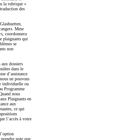
us la rubrique «
 traduction des
 Glashuetten,
trangers. Mme
ers, coordonnera
e plaignants qui
oblèmes se
ants non
 aux dossiers
pulées dans le
mme d’assistance
, nous ne pouvons
e individuelle ou
s au Programme
 Quand nous
 aux Plaignants en
tance aux
nautes, ce qui
spositions
que l’accès à votre
l’option
z prendre note que